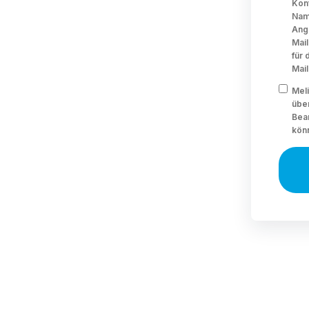
Kont
Nam
Ang
Mail
für 
Mail
Meli
übe
Bea
kön