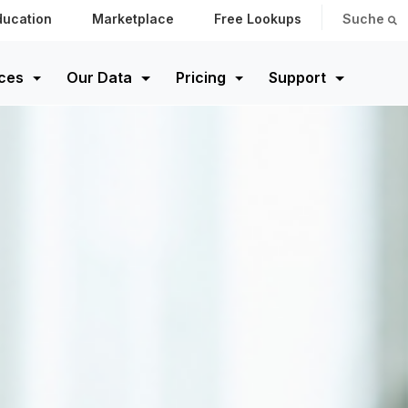
ducation
Marketplace
Free Lookups
Suche
ces
Our Data
Pricing
Support