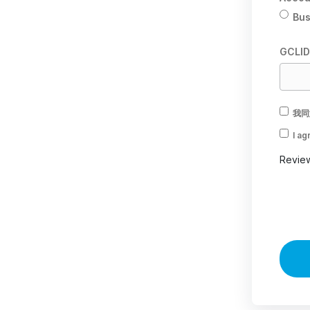
Bus
GCLI
我同
I ag
Revie