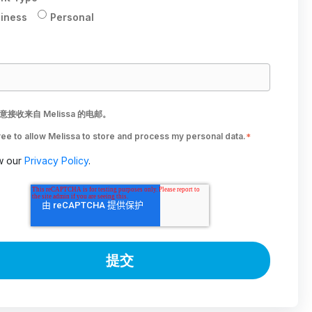
iness
Personal
D
意接收来自 Melissa 的电邮。
ree to allow Melissa to store and process my personal data.
*
w our
Privacy Policy
.