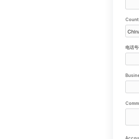
Count
电话号
Busin
Comm
Accou