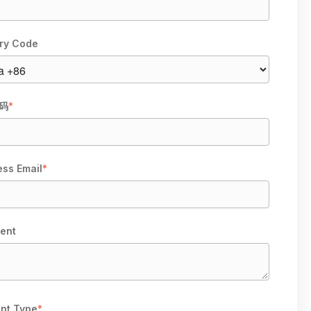
ry Code
码
*
ess Email
*
ent
nt Type
*